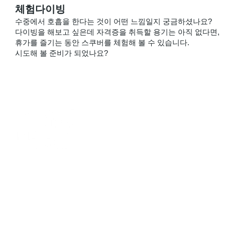
​체험다이빙
수중에서 호흡을 한다는 것이 어떤 느낌일지 궁금하셨나요?
다이빙을 해보고 싶은데 자격증을 취득할 용기는 아직 없다면,
휴가를 즐기는 동안 스쿠버를 체험해 볼 수 있습니다.
시도해 볼 준비가 되었나요?
대표자 : 김정환 사업자번호 : 213-02-5155
강원도 양양군 현남면 매바위길 77
TEL: 033-673-4567 FAX: 033-673-6789
통신판매신고번호 : 제2019-강원양양-0055
이메일 :
namaescuba@naver.com
PHONE: 010-6334-4475